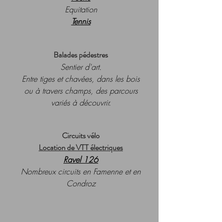
Equitation
Tennis
Balades pédestres
Sentier d'art.
Entre tiges et chavées, dans les bois
ou à travers champs, des parcours
variés à découvrir.
Circuits vélo
Location de VTT électriques
Ravel 126
Nombreux circuits en Famenne et en
Condroz