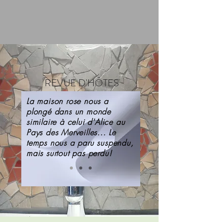
REVUE D'HÔTES
La maison rose nous a
plongé dans un monde
similaire à celui d'Alice au
Pays des Merveilles... Le
temps nous a paru suspendu,
mais surtout pas perdu!