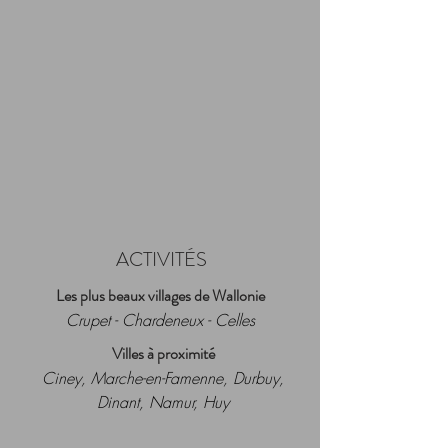
ACTIVITÉS
Les plus beaux villages de Wallonie
Crupet - Chardeneux - Celles
Villes à proximité
Ciney, Marche-en-Famenne, Durbuy,
Dinant, Namur, Huy