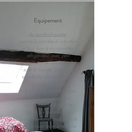
Equipement
Au rez-de-chaussée
:
cuisine (cuisinière à induction
et four, four à micro-ondes,
réfrigérateur avec petit
congélateur et lave-vaisselle)
- salle à manger, coin salon
et salle de douche et WC.
Au premier étage:
-une chambre parentale avec
un lit double et lavabo
- une chambre à deux lits
d'une personne et une
banquette transformable en lit
double avec évier et douche