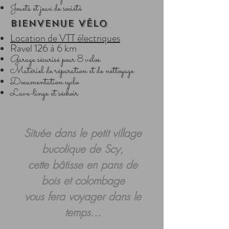
Jouets et jeux de société
Bienvenue vélo
Location de VTT électriques
Ravel 126 à 6 km
Garage sécurisé pour 8 vélos
Matériel de réparation et de nettoyage
Documentation cyclo
Lave-linge et séchoir
Située dans le petit village
bucolique de Scy,
cette bâtisse en pans de
bois et colombage
vous fera voyager dans le
temps...