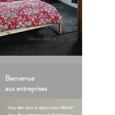
privative
- une chambre à deux lits
d'une personne
-WC
Jardin
avec terrasse et coin
BBQ
Garage sécurisé
Bienvenue
aux entreprises
Vous êtes dans la région pour affaire?
Vous êtes entrepreneur et chercherz un