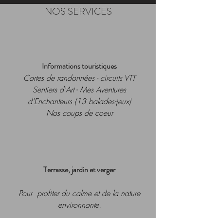
NOS SERVICES
Informations touristiques
Cartes de randonnées - circuits VTT
Sentiers d'Art - Mes Aventures
d'Enchanteurs (13 balades-jeux)
Nos coups de coeur
Terrasse, jardin et verger
Pour profiter du calme et de la nature
environnante.