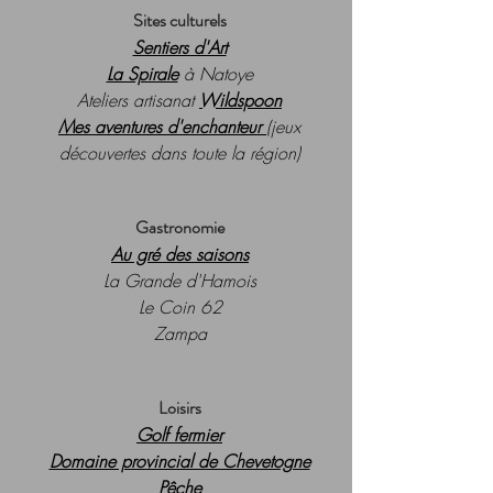
Sites culturels
Sentiers d'Art
La Spirale
à Natoye
Ateliers artisanat
Wildspoon
Mes aventures d'enchanteur
(jeux
découvertes dans toute la région)
Gastronomie
Au gré des saisons
La Grande d'Hamois
Le Coin 62
Zampa
Loisirs
Golf fermier
Domaine provincial de Chevetogne
Pêche