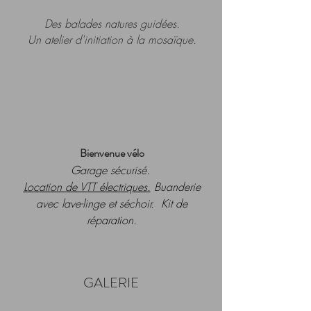
Des balades natures guidées.
Un atelier d'initiation à la mosaïque.
Bienvenue vélo
Garage sécurisé.
Location de VTT électriques.
Buanderie
avec lave-linge et séchoir. Kit de
réparation.
GALERIE