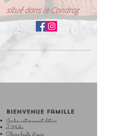
situé dans le Condroz
Bienvenue famille
Jardin entièrement clôturé
Lit bébé
Chaise haute et parc