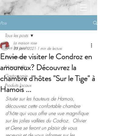
Post
Tous les posts
La maison rose
Tous les posts
23 janv. 2021
1 min de lecture
Envie de visiter le Condroz en
Evènements
amoureux? Découvrez la
Nouveautés
chambre d'hôtes "Sur le Tige" à
Gastronomie
Produits locaux
Hamois ...
Située sur les hauteurs de Hamois, 
découvrez cette confortable chambre 
d'hôte qui vous offre une vue magnifique 
sur les jolies vallées du Codroz.  Olivier 
et Gene se feront un plaisir de vous 
recevoir et de vous informer sur les 